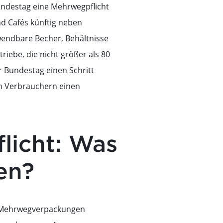
Bundestag eine Mehrwegpflicht
und Cafés künftig neben
endbare Becher, Behältnisse
ebe, die nicht größer als 80
r Bundestag einen Schritt
n Verbrauchern einen
licht: Was
en?
y Mehrwegverpackungen