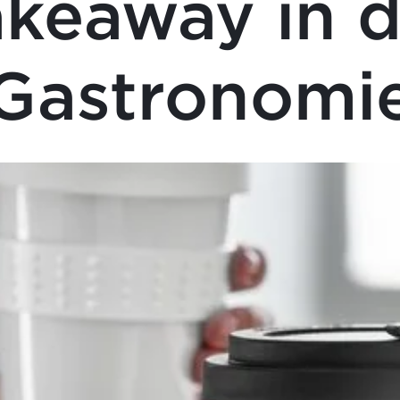
akeaway in d
Gastronomi