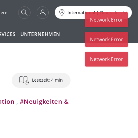
iere
International
|
Deutsch
Network Error
RVICES
UNTERNEHMEN
Network Error
Network Error
Lesezeit: 4 min
ation
,
#Neuigkeiten &