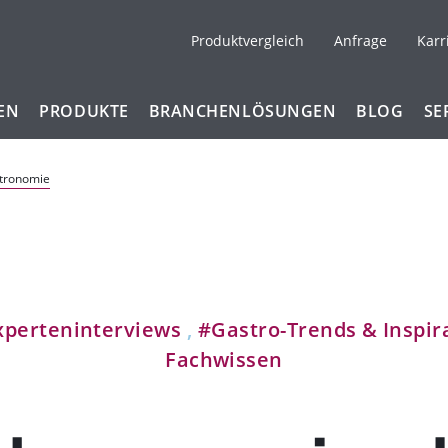
Produktvergleich
Anfrage
Karr
EN
PRODUKTE
BRANCHENLÖSUNGEN
BLOG
SE
stronomie
xperteninterviews
,
#Gastro-Trends & Inspir
Fachwissen