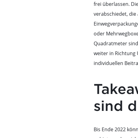
frei überlassen. D
verabschiedet, die 
Einwegverpackunge
oder Mehrwegboxen 
Quadratmeter sind 
weiter in Richtun
individuellen Beit
Takea
sind d
Bis Ende 2022 kön