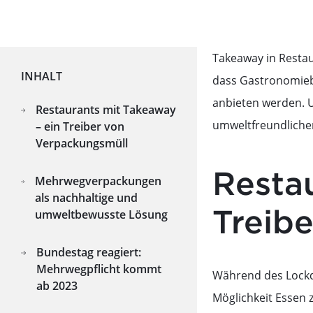
Takeaway in Restau
INHALT
dass Gastronomiebe
anbieten werden. U
Restaurants mit Takeaway
umweltfreundlicher
– ein Treiber von
Verpackungsmüll
Resta
Mehrwegverpackungen
als nachhaltige und
Treib
umweltbewusste Lösung
Bundestag reagiert:
Mehrwegpflicht kommt
Während des Lockd
ab 2023
Möglichkeit Essen 