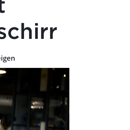
t
schirr
eigen