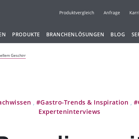
Produktvergleich
Anfrage
Karr
EN
PRODUKTE
BRANCHENLÖSUNGEN
BLOG
SE
uellem Geschirr
achwissen
,
#Gastro-Trends & Inspiration
,
#
Experteninterviews