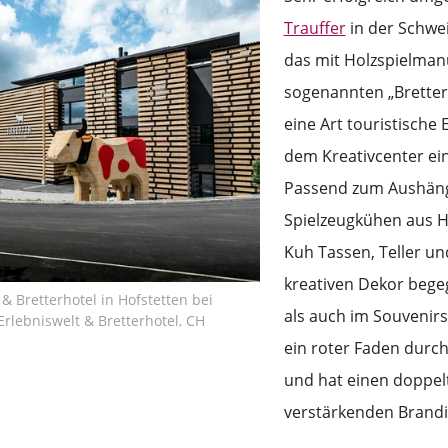
Trauffer
in der Schwe
das mit Holzspielman
sogenannten „Bretter
eine Art touristische 
dem Kreativcenter ein
Passend zum Aushänge
Spielzeugkühen aus Holz
Kuh Tassen, Teller u
kreativen Dekor bege
 & Bretterhotel in Hofstetten bei
als auch im Souvenirs
 Erlebniswelt & Bretterhotel, CH
ein roter Faden durc
und hat einen doppelt
verstärkenden Brandin