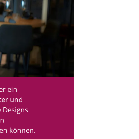
er ein
ter und
e Designs
in
ben können.