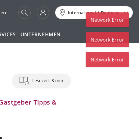
iere
International
|
Deutsch
Network Error
RVICES
UNTERNEHMEN
Network Error
Lesezeit: 3 min
Gastgeber-Tipps &