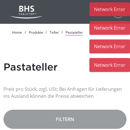
Network Error
Zum Hauptinhalt
Network Error
Home
Produkte
Teller
Pastateller
Network Error
Pastateller
Network Error
Preis pro Stück, zzgl. USt; Bei Anfragen für Lieferungen
ins Ausland können die Preise abweichen
FILTERN