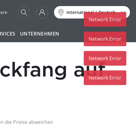
iere
International
|
Deutsch
Network Error
RVICES
UNTERNEHMEN
Network Error
Network Error
ickfang auf
Network Error
nen die Preise abweichen