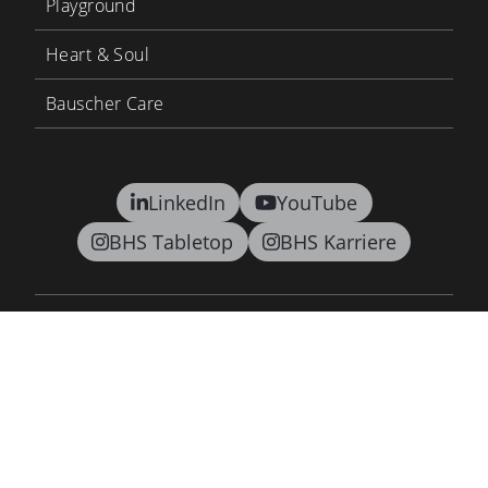
Playground
Heart & Soul
Bauscher Care
LinkedIn
YouTube
BHS Tabletop
BHS Karriere
Kontakt
AGB
Datenschutz
Lieferkettensorgfaltspflichtengesetz
Impressum
Newsletter