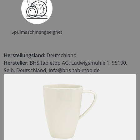
Spülmaschinengeeignet
Herstellungsland:
Deutschland
Hersteller:
BHS tabletop AG, Ludwigsmühle 1, 95100,
Selb, Deutschland, info@bhs-tabletop.de