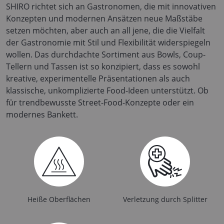
SHIRO richtet sich an Gastronomen, die mit innovativen
Konzepten und modernen Ansätzen neue Maßstäbe
setzen möchten, aber auch an all jene, die die Vielfalt
der Gastronomie mit Stil und Flexibilität widerspiegeln
wollen. Das durchdachte Sortiment aus Bowls, Coup-
Tellern und Tassen ist so konzipiert, dass es sowohl
kreative, experimentelle Präsentationen als auch
klassische, unkomplizierte Food-Ideen unterstützt. Ob
für trendbewusste Street-Food-Konzepte oder ein
modernes Bankett.
Heiße Oberflächen
Verletzung durch Splitter