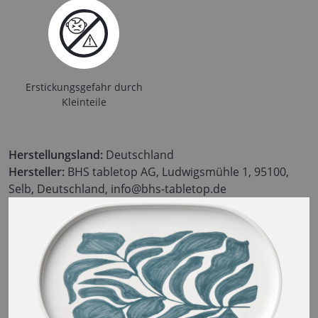
Erstickungsgefahr durch
Kleinteile
Herstellungsland:
Deutschland
Hersteller:
BHS tabletop AG, Ludwigsmühle 1, 95100,
Selb, Deutschland, info@bhs-tabletop.de