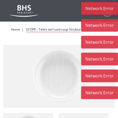
Network Error
Zum Hauptinhalt
Network Error
Home
SCOPE - Teller tief rund coup Struktur
Network Error
Network Error
Network Error
Network Error