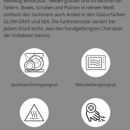
vielseitig einsetzbar. Neben glatten und strukturierten
Tellern, Bowls, Schalen und Platten in reinem Weiß
umfasst das Sortiment auch Artikel in den Glasurfarben
GLOW GRAY und SEA. Die Farbintensität variiert bei
jedem Stück leicht, was den handgefertigten Charakter
der Kollektion betont.
Spülmaschinengeeignet
Mikrowellengeeignet