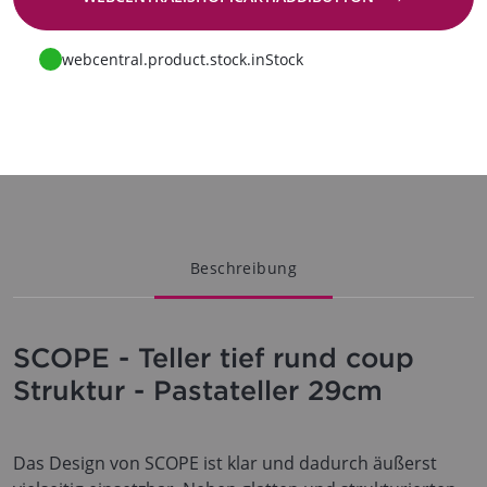
Zur Anfrage
webcentral.product.stock.inStock
Beschreibung
SCOPE - Teller tief rund coup
Struktur - Pastateller 29cm
Das Design von SCOPE ist klar und dadurch äußerst