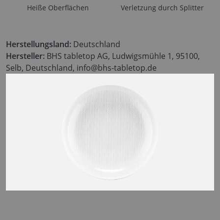
Heiße Oberflächen
Verletzung durch Splitter
Herstellungsland:
Deutschland
Hersteller:
BHS tabletop AG, Ludwigsmühle 1, 95100,
Selb, Deutschland, info@bhs-tabletop.de