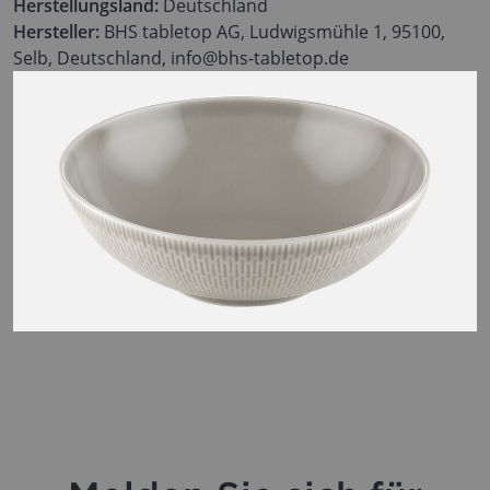
Herstellungsland:
Deutschland
Hersteller:
BHS tabletop AG, Ludwigsmühle 1, 95100,
Selb, Deutschland, info@bhs-tabletop.de