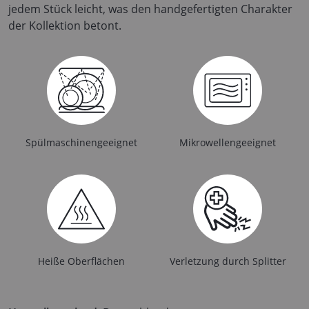
jedem Stück leicht, was den handgefertigten Charakter
der Kollektion betont.
Spülmaschinengeeignet
Mikrowellengeeignet
Heiße Oberflächen
Verletzung durch Splitter