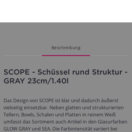
Beschreibung
SCOPE - Schüssel rund Struktur -
GRAY 23cm/1.40l
Das Design von SCOPE ist klar und dadurch äußerst
vielseitig einsetzbar. Neben glatten und strukturierten
Tellern, Bowls, Schalen und Platten in reinem Weiß
umfasst das Sortiment auch Artikel in den Glasurfarben
GLOW GRAY und SEA. Die Farbintensität variiert bei