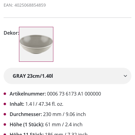
EAN: 4025068854859
Dekor:
Artikelnummer:
0006 73 6173 A1 000000
Inhalt:
1.4 l / 47.34 fl. oz.
Durchmesser:
230 mm / 9.06 inch
Höhe (1 Stück):
61 mm / 2.4 inch
Höhe 11 Stück:
186 mm / 7.32 inch