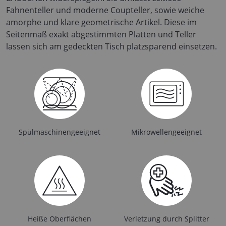
Fahnenteller und moderne Coupteller, sowie weiche
amorphe und klare geometrische Artikel. Diese im
Seitenmaß exakt abgestimmten Platten und Teller
lassen sich am gedeckten Tisch platzsparend einsetzen.
Spülmaschinengeeignet
Mikrowellengeeignet
Heiße Oberflächen
Verletzung durch Splitter