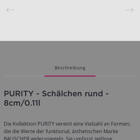
Beschreibung
PURITY - Schälchen rund -
8cm/0.11l
Die Kollektion PURITY vereint eine Vielzahl an Formen,
die die Werte der funktional, ästhetischen Marke
BAUSCHER widerspiegeln. Sie umfasst zeitlose