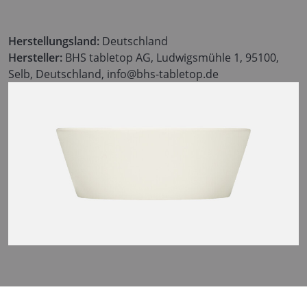
Herstellungsland:
Deutschland
Hersteller:
BHS tabletop AG, Ludwigsmühle 1, 95100,
Selb, Deutschland, info@bhs-tabletop.de