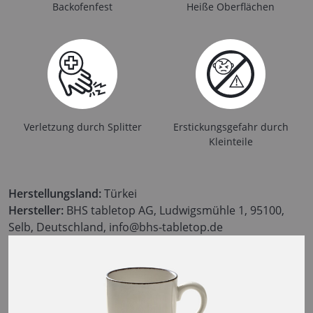
Backofenfest
Heiße Oberflächen
Verletzung durch Splitter
Erstickungsgefahr durch
Kleinteile
Herstellungsland:
Türkei
Hersteller:
BHS tabletop AG, Ludwigsmühle 1, 95100,
Selb, Deutschland, info@bhs-tabletop.de