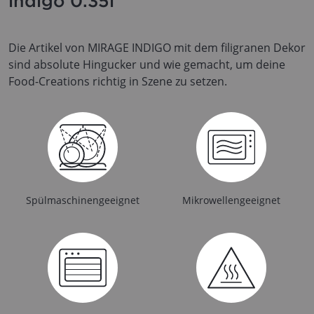
indigo 0.35l
Die Artikel von MIRAGE INDIGO mit dem filigranen Dekor
sind absolute Hingucker und wie gemacht, um deine
Food-Creations richtig in Szene zu setzen.
Spülmaschinengeeignet
Mikrowellengeeignet