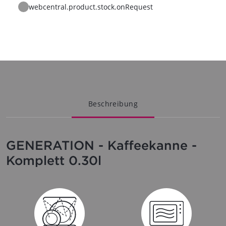
webcentral.product.stock.onRequest
Beschreibung
GENERATION - Kaffeekanne -
Komplett 0.30l