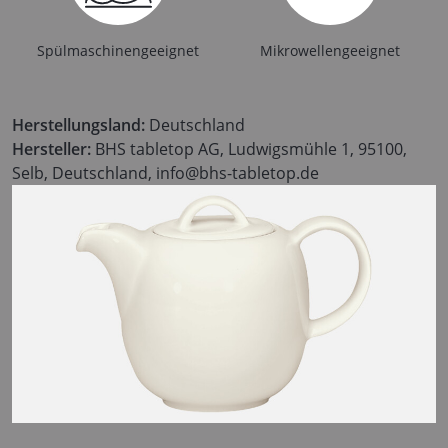
Spülmaschinengeeignet
Mikrowellengeeignet
Herstellungsland:
Deutschland
Hersteller:
BHS tabletop AG, Ludwigsmühle 1, 95100,
Selb, Deutschland, info@bhs-tabletop.de