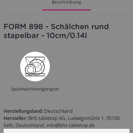
Beschreibung
FORM 898 - Schälchen rund
stapelbar - 10cm/0.14l
Spülmaschinengeeignet
Herstellungsland:
Deutschland
Hersteller:
BHS tabletop AG, Ludwigsmühle 1, 95100,
Selb, Deutschland, info@bhs-tabletop.de