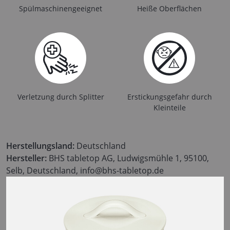
Spülmaschinengeeignet
Heiße Oberflächen
Verletzung durch Splitter
Erstickungsgefahr durch
Kleinteile
Herstellungsland:
Deutschland
Hersteller:
BHS tabletop AG, Ludwigsmühle 1, 95100,
Selb, Deutschland, info@bhs-tabletop.de