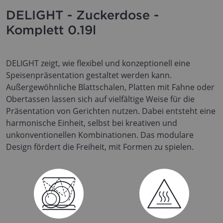
DELIGHT - Zuckerdose -
Komplett 0.19l
DELIGHT zeigt, wie flexibel und konzeptionell eine
Speisenpräsentation gestaltet werden kann.
Außergewöhnliche Blattschalen, Platten mit Fahne oder
Obertassen lassen sich auf vielfältige Weise für die
Präsentation von Gerichten nutzen. Dabei entsteht eine
harmonische Einheit, selbst bei kreativen und
unkonventionellen Kombinationen. Das modulare
Design fördert die Freiheit, mit Formen zu spielen.