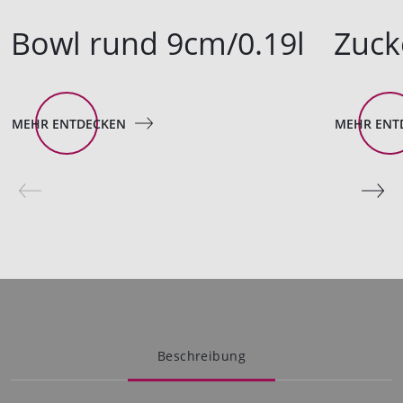
Bowl rund 9cm/0.19l
Zuck
MEHR ENTDECKEN
MEHR ENT
Beschreibung