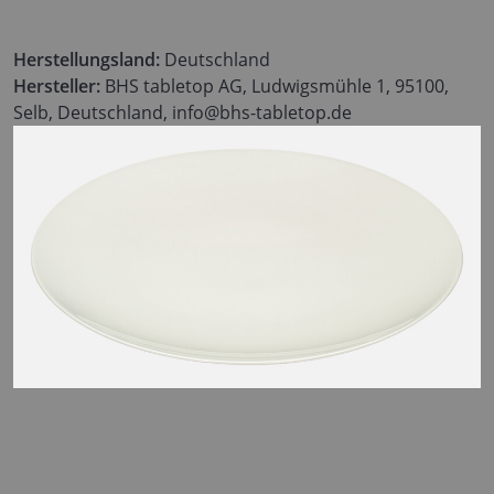
Herstellungsland:
Deutschland
Hersteller:
BHS tabletop AG, Ludwigsmühle 1, 95100,
Selb, Deutschland, info@bhs-tabletop.de