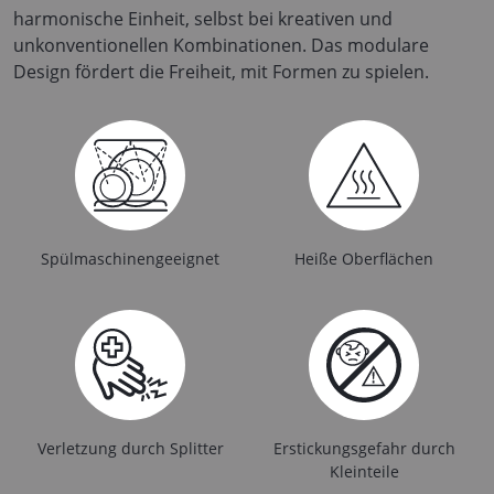
harmonische Einheit, selbst bei kreativen und
unkonventionellen Kombinationen. Das modulare
Design fördert die Freiheit, mit Formen zu spielen.
Spülmaschinengeeignet
Heiße Oberflächen
Verletzung durch Splitter
Erstickungsgefahr durch
Kleinteile