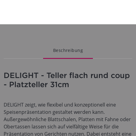
Beschreibung
DELIGHT - Teller flach rund coup
- Platzteller 31cm
DELIGHT zeigt, wie flexibel und konzeptionell eine
Speisenpräsentation gestaltet werden kann.
Außergewöhnliche Blattschalen, Platten mit Fahne oder
Obertassen lassen sich auf vielfältige Weise für die
Präsentation von Gerichten nutzen. Dabei entsteht eine