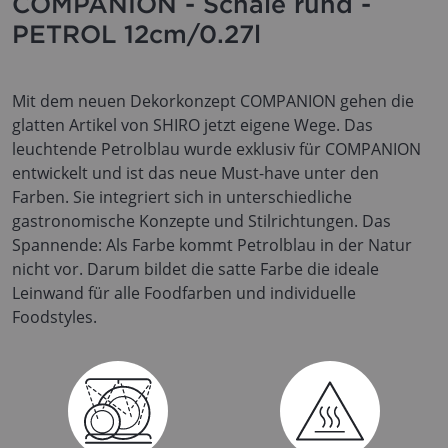
COMPANION - Schale rund -
PETROL 12cm/0.27l
Mit dem neuen Dekorkonzept COMPANION gehen die
glatten Artikel von SHIRO jetzt eigene Wege. Das
leuchtende Petrolblau wurde exklusiv für COMPANION
entwickelt und ist das neue Must-have unter den
Farben. Sie integriert sich in unterschiedliche
gastronomische Konzepte und Stilrichtungen. Das
Spannende: Als Farbe kommt Petrolblau in der Natur
nicht vor. Darum bildet die satte Farbe die ideale
Leinwand für alle Foodfarben und individuelle
Foodstyles.