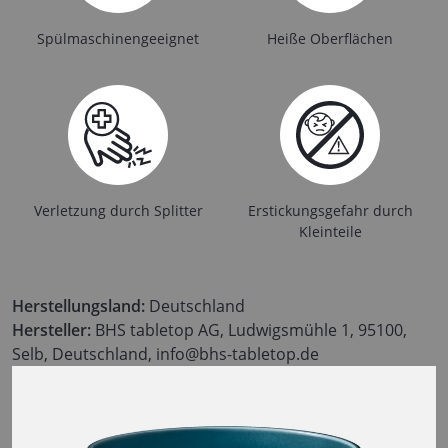
Spülmaschinengeeignet
Heiße Oberflächen
Verletzung durch Splitter
Erstickungsgefahr durch
Kleinteile
Herstellungsland:
Deutschland
Hersteller:
BHS tabletop AG, Ludwigsmühle 1, 95100,
Selb, Deutschland, info@bhs-tabletop.de