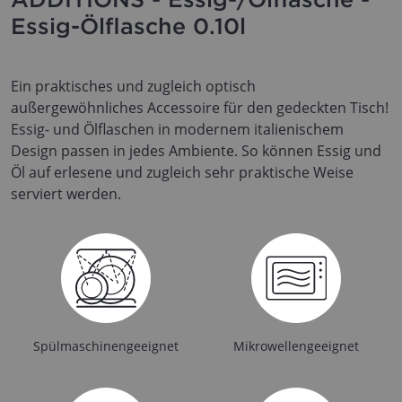
Essig-Ölflasche 0.10l
Ein praktisches und zugleich optisch
außergewöhnliches Accessoire für den gedeckten Tisch!
Essig- und Ölflaschen in modernem italienischem
Design passen in jedes Ambiente. So können Essig und
Öl auf erlesene und zugleich sehr praktische Weise
serviert werden.
Spülmaschinengeeignet
Mikrowellengeeignet