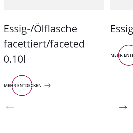
Essig-/Ölflasche
Essig
facettiert/faceted
0.10l
MEHR ENT
MEHR ENTDECKEN