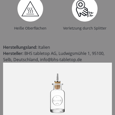
Heiße Oberflächen
Verletzung durch Splitter
Herstellungsland:
Italien
Hersteller:
BHS tabletop AG, Ludwigsmühle 1, 95100,
Selb, Deutschland, info@bhs-tabletop.de