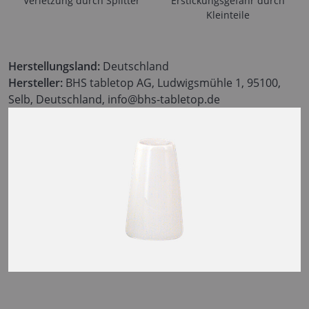
Verletzung durch Splitter
Erstickungsgefahr durch
Kleinteile
Herstellungsland:
Deutschland
Hersteller:
BHS tabletop AG, Ludwigsmühle 1, 95100,
Selb, Deutschland, info@bhs-tabletop.de