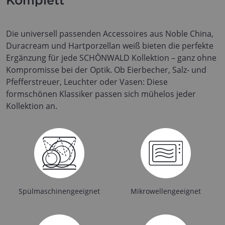
Die universell passenden Accessoires aus Noble China,
Duracream und Hartporzellan weiß bieten die perfekte
Ergänzung für jede SCHÖNWALD Kollektion – ganz ohne
Kompromisse bei der Optik. Ob Eierbecher, Salz- und
Pfefferstreuer, Leuchter oder Vasen: Diese
formschönen Klassiker passen sich mühelos jeder
Kollektion an.
Spülmaschinengeeignet
Mikrowellengeeignet