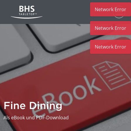
Network Error
Zum Hauptinhalt
Network Error
Network Error
Fine Dining
Als eBook und PDF-Download