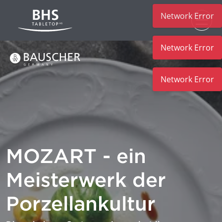
Network Error
Zum Hauptinhalt
MOZART - ein
Meisterwerk der
Porzellankultur